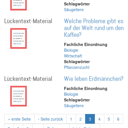
Schlagwörter
Säugetiere
Lückentext-Material
Welche Probleme gibt es
auf der Welt rund um den
Kaffee?
Fachliche Einordnung
Biologie
Wirtschaft
Schlagwörter
Pflanzenzucht
Lückentext-Material
Wie leben Erdmännchen?
Fachliche Einordnung
Biologie
Schlagwörter
Säugetiere
Seitennummerierung
Erste
« erste Seite
Vorherige
‹ Seite zurück
Page
1
Page
2
Aktuelle
3
Page
4
Page
5
Page
6
Seite
Seite
Seite