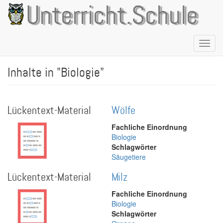
Direkt
Unterricht.Schule
zum
Inhalt
Naviga
aktivie
Inhalte in "Biologie"
Lückentext-Material
Wölfe
Fachliche Einordnung
Biologie
Schlagwörter
Säugetiere
Lückentext-Material
Milz
Fachliche Einordnung
Biologie
Schlagwörter