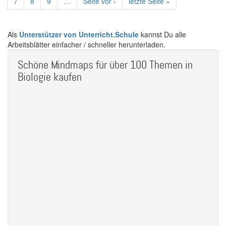
Page
7
Page
8
Page
9
…
Nächste
Seite vor ›
Letzte
letzte Seite »
Seite
Seite
Als
Unterstützer von Unterricht.Schule
kannst Du alle
Arbeitsblätter einfacher / schneller herunterladen.
Schöne Mindmaps für über 100 Themen in
Biologie kaufen