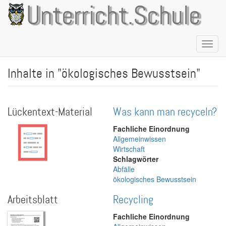
Direkt
Unterricht.Schule
zum
Inhalt
Naviga
aktivie
Inhalte in "ökologisches Bewusstsein"
Lückentext-Material
Was kann man recyceln?
Fachliche Einordnung
Allgemeinwissen
Wirtschaft
Schlagwörter
Abfälle
ökologisches Bewusstsein
Arbeitsblatt
Recycling
Fachliche Einordnung