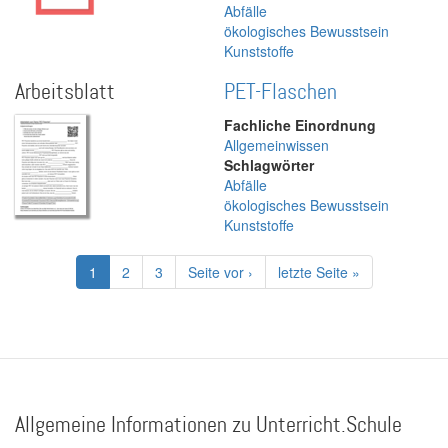
Abfälle
ökologisches Bewusstsein
Kunststoffe
Arbeitsblatt
PET-Flaschen
Fachliche Einordnung
Allgemeinwissen
Schlagwörter
Abfälle
ökologisches Bewusstsein
Kunststoffe
Seitennummerierung
Aktuelle
1
Page
2
Page
3
Nächste
Seite vor ›
Letzte
letzte Seite »
Seite
Seite
Seite
Allgemeine Informationen zu Unterricht.Schule