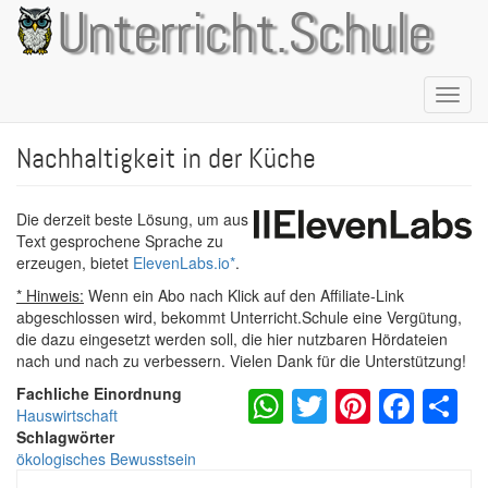
Direkt
Unterricht.Schule
zum
Inhalt
Naviga
aktivie
Nachhaltigkeit in der Küche
Die derzeit beste Lösung, um aus
Text gesprochene Sprache zu
erzeugen, bietet
ElevenLabs.io
*
.
* Hinweis:
Wenn ein Abo nach Klick auf den Affiliate-Link
abgeschlossen wird, bekommt Unterricht.Schule eine Vergütung,
die dazu eingesetzt werden soll, die hier nutzbaren Hördateien
nach und nach zu verbessern. Vielen Dank für die Unterstützung!
WhatsApp
Twitter
Pintere
Fac
S
Fachliche Einordnung
Hauswirtschaft
Schlagwörter
ökologisches Bewusstsein