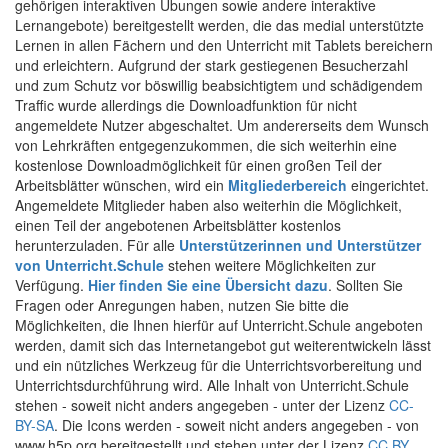
gehörigen interaktiven Übungen sowie andere interaktive
Lernangebote) bereitgestellt werden, die das medial unterstützte
Lernen in allen Fächern und den Unterricht mit Tablets bereichern
und erleichtern. Aufgrund der stark gestiegenen Besucherzahl
und zum Schutz vor böswillig beabsichtigtem und schädigendem
Traffic wurde allerdings die Downloadfunktion für nicht
angemeldete Nutzer abgeschaltet. Um andererseits dem Wunsch
von Lehrkräften entgegenzukommen, die sich weiterhin eine
kostenlose Downloadmöglichkeit für einen großen Teil der
Arbeitsblätter wünschen, wird ein
Mitgliederbereich
eingerichtet.
Angemeldete Mitglieder haben also weiterhin die Möglichkeit,
einen Teil der angebotenen Arbeitsblätter kostenlos
herunterzuladen. Für alle
Unterstützerinnen und Unterstützer
von Unterricht.Schule
stehen weitere Möglichkeiten zur
Verfügung.
Hier finden Sie eine Übersicht dazu
. Sollten Sie
Fragen oder Anregungen haben, nutzen Sie bitte die
Möglichkeiten, die Ihnen hierfür auf Unterricht.Schule angeboten
werden, damit sich das Internetangebot gut weiterentwickeln lässt
und ein nützliches Werkzeug für die Unterrichtsvorbereitung und
Unterrichtsdurchführung wird. Alle Inhalt von Unterricht.Schule
stehen - soweit nicht anders angegeben - unter der Lizenz
CC-
BY-SA
. Die Icons werden - soweit nicht anders angegeben - von
www.h5p.org bereitgestellt und stehen unter der Lizenz
CC BY