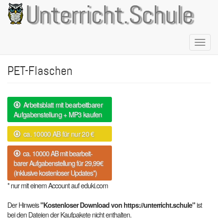
Direkt
Unterricht.Schule
zum
Inhalt
Naviga
aktivie
PET-Flaschen
Arbeitsblatt mit bearbeitbarer
Aufgabenstellung + MP3 kaufen
ca. 10000 AB für nur 20 €
ca. 10000 AB mit bearbeit-
barer Aufgabenstellung für 29,99€
(inklusive kostenloser Updates*)
* nur mit einem Account auf eduki.com
Der Hinweis
"Kostenloser Download von https://unterricht.schule"
ist
bei den Dateien der Kaufpakete nicht enthalten.