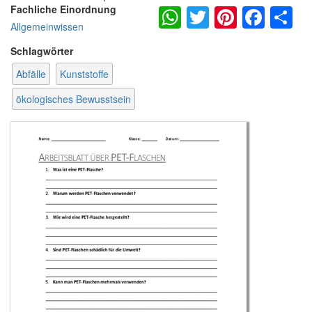
WhatsApp
Twitter
Pintere
Fac
S
Fachliche Einordnung
Allgemeinwissen
Schlagwörter
Abfälle
Kunststoffe
ökologisches Bewusstsein