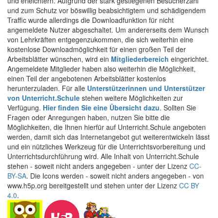
und erleichtern. Aufgrund der stark gestiegenen Besucherzahl
und zum Schutz vor böswillig beabsichtigtem und schädigendem
Traffic wurde allerdings die Downloadfunktion für nicht
angemeldete Nutzer abgeschaltet. Um andererseits dem Wunsch
von Lehrkräften entgegenzukommen, die sich weiterhin eine
kostenlose Downloadmöglichkeit für einen großen Teil der
Arbeitsblätter wünschen, wird ein
Mitgliederbereich
eingerichtet.
Angemeldete Mitglieder haben also weiterhin die Möglichkeit,
einen Teil der angebotenen Arbeitsblätter kostenlos
herunterzuladen. Für alle
Unterstützerinnen und Unterstützer
von Unterricht.Schule
stehen weitere Möglichkeiten zur
Verfügung.
Hier finden Sie eine Übersicht dazu
. Sollten Sie
Fragen oder Anregungen haben, nutzen Sie bitte die
Möglichkeiten, die Ihnen hierfür auf Unterricht.Schule angeboten
werden, damit sich das Internetangebot gut weiterentwickeln lässt
und ein nützliches Werkzeug für die Unterrichtsvorbereitung und
Unterrichtsdurchführung wird. Alle Inhalt von Unterricht.Schule
stehen - soweit nicht anders angegeben - unter der Lizenz
CC-
BY-SA
. Die Icons werden - soweit nicht anders angegeben - von
www.h5p.org bereitgestellt und stehen unter der Lizenz
CC BY
4.0
.