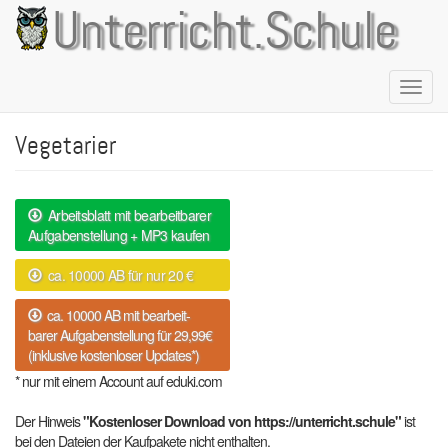
Direkt
Unterricht.Schule
zum
Inhalt
Naviga
aktivie
Vegetarier
Arbeitsblatt mit bearbeitbarer
Aufgabenstellung + MP3 kaufen
ca. 10000 AB für nur 20 €
ca. 10000 AB mit bearbeit-
barer Aufgabenstellung für 29,99€
(inklusive kostenloser Updates*)
* nur mit einem Account auf eduki.com
Der Hinweis
"Kostenloser Download von https://unterricht.schule"
ist
bei den Dateien der Kaufpakete nicht enthalten.