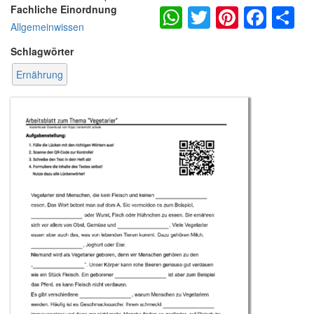
WhatsApp
Twitter
Pintere
Fac
S
Fachliche Einordnung
Allgemeinwissen
Schlagwörter
Ernährung