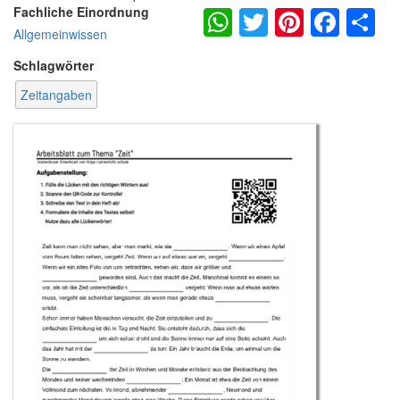
WhatsApp
Twitter
Pintere
Fac
S
Fachliche Einordnung
Allgemeinwissen
Schlagwörter
Zeitangaben