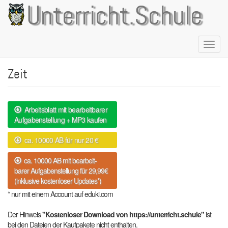
Direkt
Unterricht.Schule
zum
Inhalt
Naviga
aktivie
Zeit
Arbeitsblatt mit bearbeitbarer
Aufgabenstellung + MP3 kaufen
ca. 10000 AB für nur 20 €
ca. 10000 AB mit bearbeit-
barer Aufgabenstellung für 29,99€
(inklusive kostenloser Updates*)
* nur mit einem Account auf eduki.com
Der Hinweis
"Kostenloser Download von https://unterricht.schule"
ist
bei den Dateien der Kaufpakete nicht enthalten.