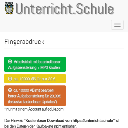
Direkt
Unterricht.Schule
zum
Inhalt
Naviga
aktivie
Fingerabdruck
Arbeitsblatt mit bearbeitbarer
Aufgabenstellung + MP3 kaufen
ca. 10000 AB für nur 20 €
ca. 10000 AB mit bearbeit-
barer Aufgabenstellung für 29,99€
(inklusive kostenloser Updates*)
* nur mit einem Account auf eduki.com
Der Hinweis
"Kostenloser Download von https://unterricht.schule"
ist
bei den Dateien der Kaufpakete nicht enthalten.