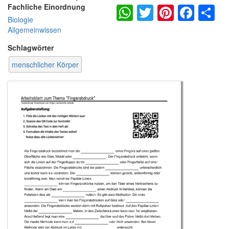
WhatsApp
Twitter
Pintere
Fac
S
Fachliche Einordnung
Biologie
Allgemeinwissen
Schlagwörter
menschlicher Körper