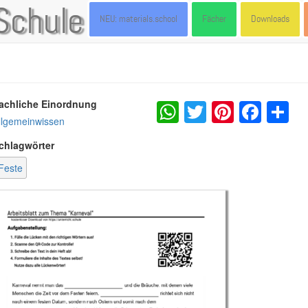
Schule
NEU: materials.school
Fächer
Downloads
WhatsApp
Twitter
Pintere
Fac
S
achliche Einordnung
llgemeinwissen
chlagwörter
Feste