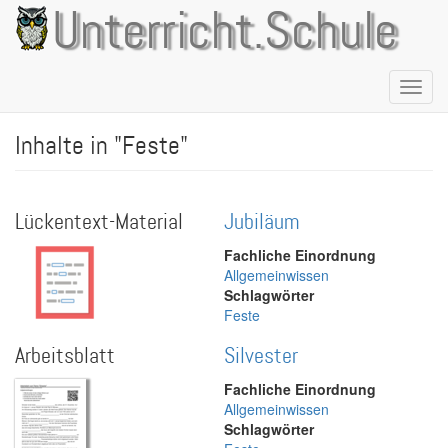
Direkt
Unterricht.Schule
zum
Inhalt
Naviga
aktivie
Inhalte in "Feste"
Lückentext-Material
Jubiläum
Fachliche Einordnung
Allgemeinwissen
Schlagwörter
Feste
Arbeitsblatt
Silvester
Fachliche Einordnung
Allgemeinwissen
Schlagwörter