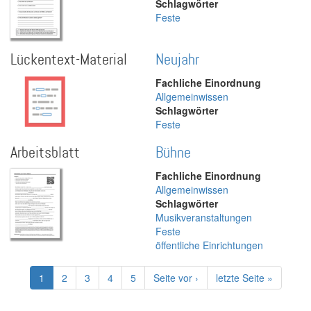
Schlagwörter
Feste
Lückentext-Material
Neujahr
Fachliche Einordnung
Allgemeinwissen
Schlagwörter
Feste
Arbeitsblatt
Bühne
Fachliche Einordnung
Allgemeinwissen
Schlagwörter
Musikveranstaltungen
Feste
öffentliche Einrichtungen
Seitennummerierung
Aktuelle
1
Page
2
Page
3
Page
4
Page
5
Nächste
Seite vor ›
Letzte
letzte Seite »
Seite
Seite
Seite