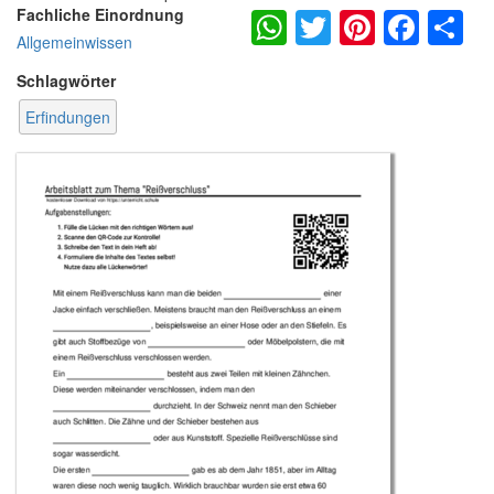
WhatsApp
Twitter
Pintere
Fac
S
Fachliche Einordnung
Allgemeinwissen
Schlagwörter
Erfindungen