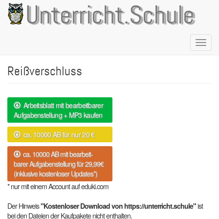
Direkt
Unterricht.Schule
zum
Inhalt
Naviga
aktivie
Reißverschluss
Arbeitsblatt mit bearbeitbarer
Aufgabenstellung + MP3 kaufen
ca. 10000 AB für nur 20 €
ca. 10000 AB mit bearbeit-
barer Aufgabenstellung für 29,99€
(inklusive kostenloser Updates*)
* nur mit einem Account auf eduki.com
Der Hinweis
"Kostenloser Download von https://unterricht.schule"
ist
bei den Dateien der Kaufpakete nicht enthalten.