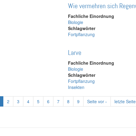
Wie vermehren sich Rege
Fachliche Einordnung
Biologie
Schlagwörter
Fortpflanzung
Larve
Fachliche Einordnung
Biologie
Schlagwörter
Fortpflanzung
Insekten
ktuelle
Page
2
Page
3
Page
4
Page
5
Page
6
Page
7
Page
8
Page
9
Nächste
Seite vor ›
Letzte
letzte Seite
eite
Seite
Seite