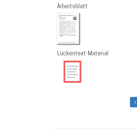
Arbeitsblatt
Lückentext-Material
Seitennummerierung
A
1
S