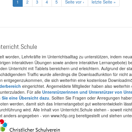
Aktuelle
1
Page
2
Page
3
Page
4
Page
5
Nächste
Seite vor ›
Letzte
letzte Seite »
Seite
Seite
Seite
terricht.Schule
kelt worden, Lehrkräfte im Unterrichtsalltag zu unterstützen, indem neuar
rigen interaktiven Übungen sowie andere interaktive Lernangebote) ber
 den Unterricht mit Tablets bereichern und erleichtern. Aufgrund der 
 schädigendem Traffic wurde allerdings die Downloadfunktion für nicht
 entgegenzukommen, die sich weiterhin eine kostenlose Downloadmögli
ederbereich
eingerichtet. Angemeldete Mitglieder haben also weiterhin d
unterzuladen. Für alle
Unterstützerinnen und Unterstützer von Unte
n Sie eine Übersicht dazu
. Sollten Sie Fragen oder Anregungen haben,
boten werden, damit sich das Internetangebot gut weiterentwickeln läss
urchführung wird. Alle Inhalt von Unterricht.Schule stehen - soweit nic
cht anders angegeben - von www.h5p.org bereitgestellt und stehen unte