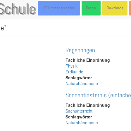
Schule
NEU: materials.school
Fächer
Downloads
ne"
Regenbogen
Fachliche Einordnung
Physik
Erdkunde
Schlagwörter
Naturphänomene
Sonnenfinsternis (einfache 
Fachliche Einordnung
Sachunterricht
Schlagwörter
Naturphänomene