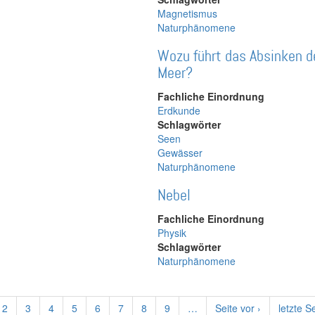
Magnetismus
Naturphänomene
Wozu führt das Absinken 
Meer?
Fachliche Einordnung
Erdkunde
Schlagwörter
Seen
Gewässer
Naturphänomene
Nebel
Fachliche Einordnung
Physik
Schlagwörter
Naturphänomene
elle
Page
2
Page
3
Page
4
Page
5
Page
6
Page
7
Page
8
Page
9
…
Nächste
Seite vor ›
Letzte
letzte S