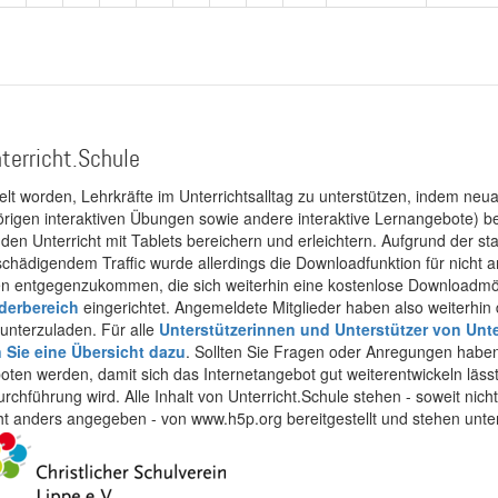
e
Seite
Seite
terricht.Schule
kelt worden, Lehrkräfte im Unterrichtsalltag zu unterstützen, indem neuar
rigen interaktiven Übungen sowie andere interaktive Lernangebote) ber
 den Unterricht mit Tablets bereichern und erleichtern. Aufgrund der 
 schädigendem Traffic wurde allerdings die Downloadfunktion für nicht
 entgegenzukommen, die sich weiterhin eine kostenlose Downloadmögli
ederbereich
eingerichtet. Angemeldete Mitglieder haben also weiterhin d
unterzuladen. Für alle
Unterstützerinnen und Unterstützer von Unte
n Sie eine Übersicht dazu
. Sollten Sie Fragen oder Anregungen haben,
boten werden, damit sich das Internetangebot gut weiterentwickeln läss
urchführung wird. Alle Inhalt von Unterricht.Schule stehen - soweit nic
cht anders angegeben - von www.h5p.org bereitgestellt und stehen unte