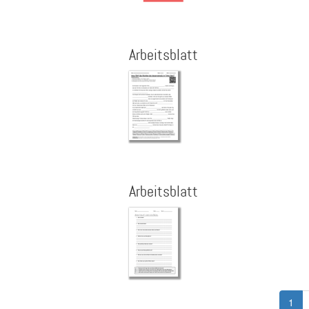
Arbeitsblatt
Arbeitsblatt
Seitennummerierung
Aktu
1