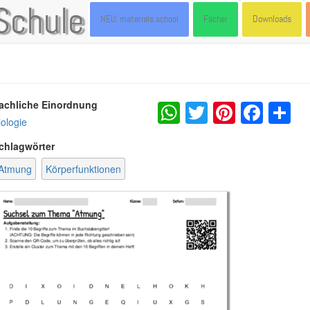
Schule
NEU: materials.school
Fächer
Downloads
WhatsApp
Twitter
Pintere
Fac
S
achliche Einordnung
iologie
chlagwörter
Atmung
Körperfunktionen