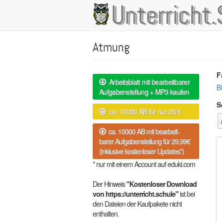
Direkt
Unterricht.
Main
zum
Inhalt
navigation
Atmung
F
Arbeitsblatt mit bearbeitbarer
B
Aufgabenstellung + MP3 kaufen
S
ca. 10000 AB für nur 20 €
ca. 10000 AB mit bearbeit-
barer Aufgabenstellung für 29,99€
(inklusive kostenloser Updates*)
* nur mit einem Account auf eduki.com
Der Hinweis
"Kostenloser Download
von https://unterricht.schule"
ist bei
den Dateien der Kaufpakete nicht
enthalten.