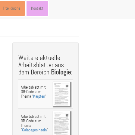
Titel-Suche
Kontakt
st
ebook
hare
Weitere aktuelle
Arbeitsblätter aus
dem Bereich
Biologie
:
Arbeitsblatt mit
QR-Code zum
Thema "
Karpfen
"
Arbeitsblatt mit
QR-Code zum
Thema
"
Galapagosinseln
"