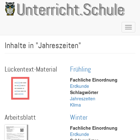
Direkt
Unterricht.Schule
zum
Inhalt
Naviga
aktivie
Inhalte in "Jahreszeiten"
Lückentext-Material
Frühling
Fachliche Einordnung
Erdkunde
Schlagwörter
Jahreszeiten
Klima
Arbeitsblatt
Winter
Fachliche Einordnung
Erdkunde