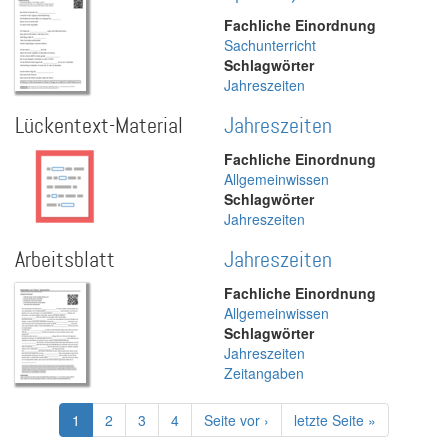
Fachliche Einordnung
Sachunterricht
Schlagwörter
Jahreszeiten
Lückentext-Material
Jahreszeiten
Fachliche Einordnung
Allgemeinwissen
Schlagwörter
Jahreszeiten
Arbeitsblatt
Jahreszeiten
Fachliche Einordnung
Allgemeinwissen
Schlagwörter
Jahreszeiten
Zeitangaben
Seitennummerierung
Aktuelle
1
Page
2
Page
3
Page
4
Nächste
Seite vor ›
Letzte
letzte Seite »
Seite
Seite
Seite