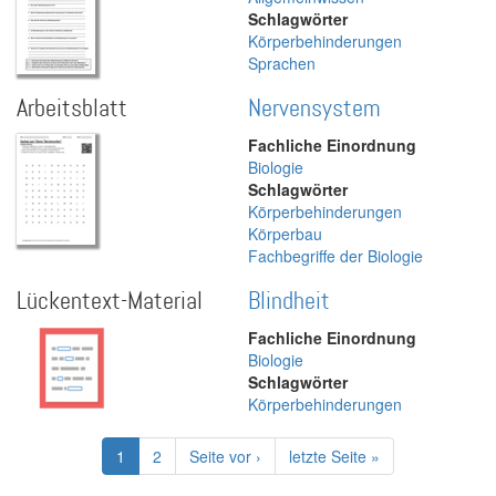
Schlagwörter
Körperbehinderungen
Sprachen
Arbeitsblatt
Nervensystem
Fachliche Einordnung
Biologie
Schlagwörter
Körperbehinderungen
Körperbau
Fachbegriffe der Biologie
Lückentext-Material
Blindheit
Fachliche Einordnung
Biologie
Schlagwörter
Körperbehinderungen
Seitennummerierung
Aktuelle
1
Page
2
Nächste
Seite vor ›
Letzte
letzte Seite »
Seite
Seite
Seite