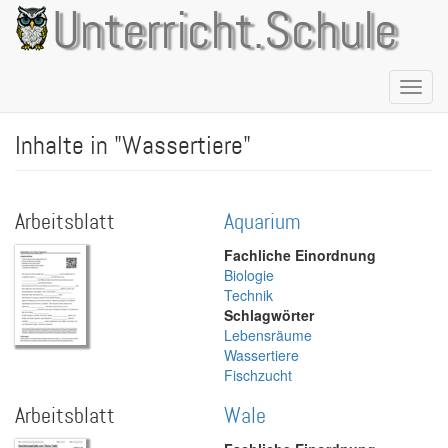
Direkt
Unterricht.Schule
zum
Inhalt
Naviga
aktivie
Inhalte in "Wassertiere"
Arbeitsblatt
Aquarium
Fachliche Einordnung
Biologie
Technik
Schlagwörter
Lebensräume
Wassertiere
Fischzucht
Arbeitsblatt
Wale