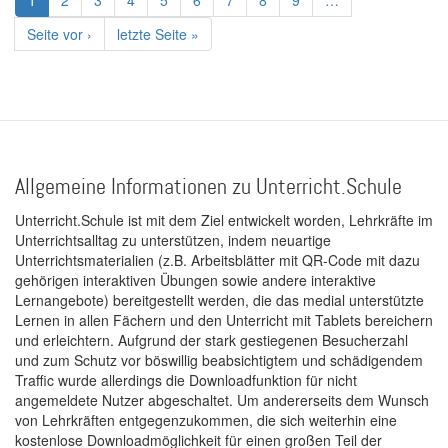
Aktuelle
1
Page
2
Page
3
Page
4
Page
5
Page
6
Page
7
Page
8
Page
9
…
Seite
Nächste
Seite vor ›
Letzte
letzte Seite »
Seite
Seite
Allgemeine Informationen zu Unterricht.Schule
Unterricht.Schule ist mit dem Ziel entwickelt worden, Lehrkräfte im
Unterrichtsalltag zu unterstützen, indem neuartige
Unterrichtsmaterialien (z.B. Arbeitsblätter mit QR-Code mit dazu
gehörigen interaktiven Übungen sowie andere interaktive
Lernangebote) bereitgestellt werden, die das medial unterstützte
Lernen in allen Fächern und den Unterricht mit Tablets bereichern
und erleichtern. Aufgrund der stark gestiegenen Besucherzahl
und zum Schutz vor böswillig beabsichtigtem und schädigendem
Traffic wurde allerdings die Downloadfunktion für nicht
angemeldete Nutzer abgeschaltet. Um andererseits dem Wunsch
von Lehrkräften entgegenzukommen, die sich weiterhin eine
kostenlose Downloadmöglichkeit für einen großen Teil der