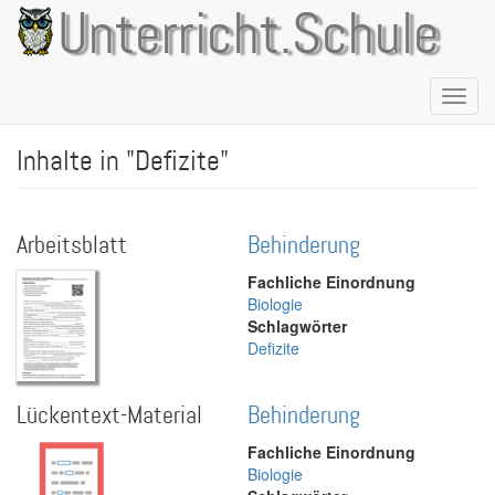
Direkt
Unterricht.Schule
zum
Inhalt
Naviga
aktivie
Inhalte in "Defizite"
Arbeitsblatt
Behinderung
Fachliche Einordnung
Biologie
Schlagwörter
Defizite
Lückentext-Material
Behinderung
Fachliche Einordnung
Biologie