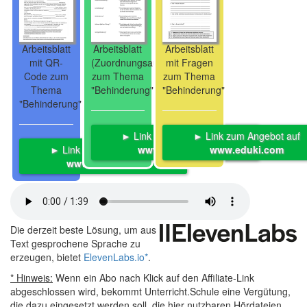
Arbeitsblatt
Arbeitsblatt
Arbeitsblatt
mit QR-
(Zuordnungsaufgabe)
mit Fragen
Code zum
zum Thema
zum Thema
Thema
"Behinderung"
"Behinderung"
"Behinderung"
► Link zum Angebot auf
► Link zum Angebot auf
► Link zum Angebot auf
www.eduki.com
www.eduki.com
www.eduki.com
Die derzeit beste Lösung, um aus
Text gesprochene Sprache zu
erzeugen, bietet
ElevenLabs.io
*
.
* Hinweis:
Wenn ein Abo nach Klick auf den Affiliate-Link
abgeschlossen wird, bekommt Unterricht.Schule eine Vergütung,
die dazu eingesetzt werden soll, die hier nutzbaren Hördateien