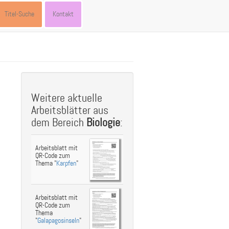
Titel-Suche
Kontakt
st
ebook
hare
Weitere aktuelle
Arbeitsblätter aus
dem Bereich
Biologie
:
Arbeitsblatt mit
QR-Code zum
Thema "
Karpfen
"
Arbeitsblatt mit
QR-Code zum
Thema
"
Galapagosinseln
"