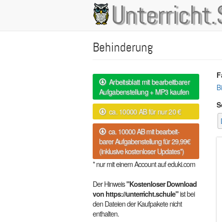
Direkt
Unterricht.
Main
zum
Inhalt
navigation
Behinderung
F
Arbeitsblatt mit bearbeitbarer
B
Aufgabenstellung + MP3 kaufen
S
ca. 10000 AB für nur 20 €
ca. 10000 AB mit bearbeit-
barer Aufgabenstellung für 29,99€
(inklusive kostenloser Updates*)
* nur mit einem Account auf eduki.com
Der Hinweis
"Kostenloser Download
von https://unterricht.schule"
ist bei
den Dateien der Kaufpakete nicht
enthalten.