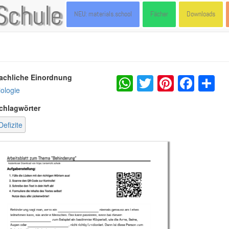
Schule
NEU: materials.school
Fächer
Downloads
WhatsApp
Twitter
Pintere
Fac
S
achliche Einordnung
iologie
chlagwörter
Defizite