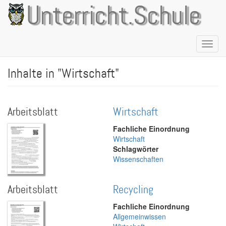
Direkt
Unterricht.Schule
zum
Inhalt
Naviga
aktivie
Inhalte in "Wirtschaft"
Arbeitsblatt
Wirtschaft
Fachliche Einordnung
Wirtschaft
Schlagwörter
Wissenschaften
Arbeitsblatt
Recycling
Fachliche Einordnung
Allgemeinwissen