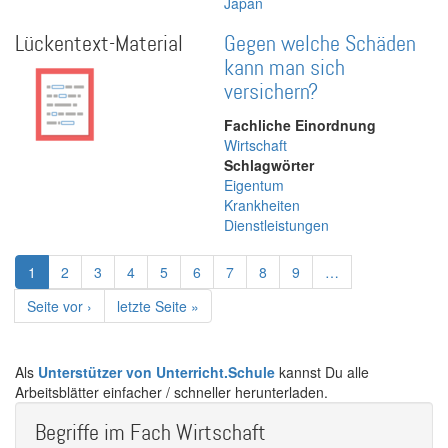
Japan
Lückentext-Material
Gegen welche Schäden
kann man sich
versichern?
Fachliche Einordnung
Wirtschaft
Schlagwörter
Eigentum
Krankheiten
Dienstleistungen
Seitennummerierung
Aktuelle
1
Page
2
Page
3
Page
4
Page
5
Page
6
Page
7
Page
8
Page
9
…
Seite
Nächste
Seite vor ›
Letzte
letzte Seite »
Seite
Seite
Als
Unterstützer von Unterricht.Schule
kannst Du alle
Arbeitsblätter einfacher / schneller herunterladen.
Begriffe im Fach Wirtschaft