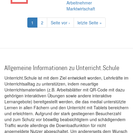
Arbeitnehmer
Marktwirtschaft
Seitennummerierung
Aktuelle
1
Page
2
Nächste
Seite vor ›
Letzte
letzte Seite »
Seite
Seite
Seite
Allgemeine Informationen zu Unterricht.Schule
Unterricht.Schule ist mit dem Ziel entwickelt worden, Lehrkräfte im
Unterrichtsalltag zu unterstützen, indem neuartige
Unterrichtsmaterialien (z.B. Arbeitsblätter mit QR-Code mit dazu
gehörigen interaktiven Übungen sowie andere interaktive
Lernangebote) bereitgestellt werden, die das medial unterstützte
Lernen in allen Fächern und den Unterricht mit Tablets bereichern
und erleichtern. Aufgrund der stark gestiegenen Besucherzahl
und zum Schutz vor böswillig beabsichtigtem und schädigendem
Traffic wurde allerdings die Downloadfunktion für nicht
angemeldete Nutzer abgeschaltet. Um andererseits dem Wunsch