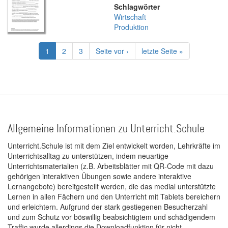
Schlagwörter
Wirtschaft
Produktion
Seitennummerierung
Aktuelle
1
Page
2
Page
3
Nächste
Seite vor ›
Letzte
letzte Seite »
Seite
Seite
Seite
Allgemeine Informationen zu Unterricht.Schule
Unterricht.Schule ist mit dem Ziel entwickelt worden, Lehrkräfte im
Unterrichtsalltag zu unterstützen, indem neuartige
Unterrichtsmaterialien (z.B. Arbeitsblätter mit QR-Code mit dazu
gehörigen interaktiven Übungen sowie andere interaktive
Lernangebote) bereitgestellt werden, die das medial unterstützte
Lernen in allen Fächern und den Unterricht mit Tablets bereichern
und erleichtern. Aufgrund der stark gestiegenen Besucherzahl
und zum Schutz vor böswillig beabsichtigtem und schädigendem
Traffic wurde allerdings die Downloadfunktion für nicht