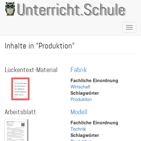
Direkt
Unterricht.Schule
zum
Inhalt
Naviga
aktivie
Inhalte in "Produktion"
Lückentext-Material
Fabrik
Fachliche Einordnung
Wirtschaft
Schlagwörter
Produktion
Arbeitsblatt
Modell
Fachliche Einordnung
Technik
Schlagwörter