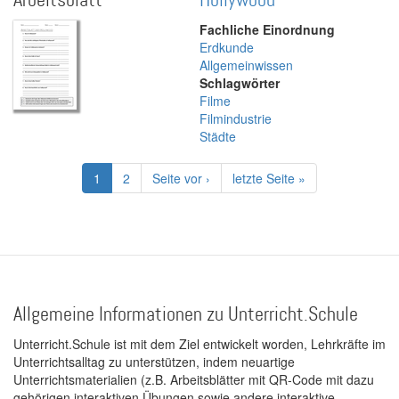
Arbeitsblatt
Hollywood
Fachliche Einordnung
Erdkunde
Allgemeinwissen
Schlagwörter
Filme
Filmindustrie
Städte
Seitennummerierung
Aktuelle
1
Page
2
Nächste
Seite vor ›
Letzte
letzte Seite »
Seite
Seite
Seite
Allgemeine Informationen zu Unterricht.Schule
Unterricht.Schule ist mit dem Ziel entwickelt worden, Lehrkräfte im
Unterrichtsalltag zu unterstützen, indem neuartige
Unterrichtsmaterialien (z.B. Arbeitsblätter mit QR-Code mit dazu
gehörigen interaktiven Übungen sowie andere interaktive