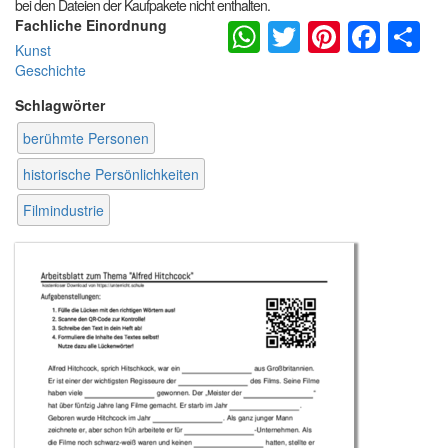
bei den Dateien der Kaufpakete nicht enthalten.
WhatsApp
Twitter
Pintere
Fac
S
Fachliche Einordnung
Kunst
Geschichte
Schlagwörter
berühmte Personen
historische Persönlichkeiten
Filmindustrie