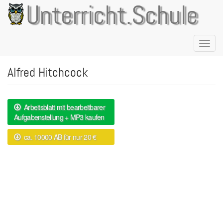
Direkt
Unterricht.Schule
zum
Inhalt
Naviga
aktivie
Alfred Hitchcock
Arbeitsblatt mit bearbeitbarer
Aufgabenstellung + MP3 kaufen
ca. 10000 AB für nur 20 €