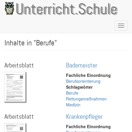
Direkt
Unterricht.Schule
zum
Inhalt
Naviga
aktivie
Inhalte in "Berufe"
Arbeitsblatt
Bademeister
Fachliche Einordnung
Berufsorientierung
Schlagwörter
Berufe
Rettungsmaßnahmen
Medizin
Arbeitsblatt
Krankenpfleger
Fachliche Einordnung