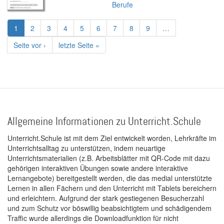
Berufe
Seitennummerierung
Aktuelle
1
Page
2
Page
3
Page
4
Page
5
Page
6
Page
7
Page
8
Page
9
…
Seite
Nächste
Seite vor ›
Letzte
letzte Seite »
Seite
Seite
Allgemeine Informationen zu Unterricht.Schule
Unterricht.Schule ist mit dem Ziel entwickelt worden, Lehrkräfte im
Unterrichtsalltag zu unterstützen, indem neuartige
Unterrichtsmaterialien (z.B. Arbeitsblätter mit QR-Code mit dazu
gehörigen interaktiven Übungen sowie andere interaktive
Lernangebote) bereitgestellt werden, die das medial unterstützte
Lernen in allen Fächern und den Unterricht mit Tablets bereichern
und erleichtern. Aufgrund der stark gestiegenen Besucherzahl
und zum Schutz vor böswillig beabsichtigtem und schädigendem
Traffic wurde allerdings die Downloadfunktion für nicht