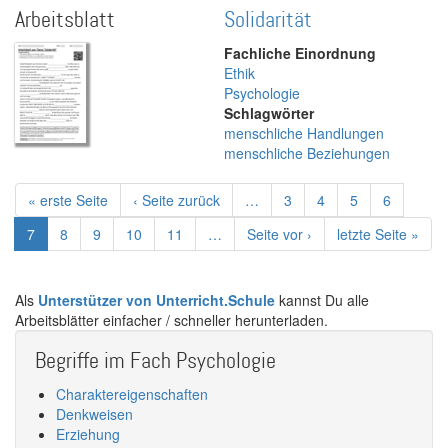
Arbeitsblatt
Solidarität
Fachliche Einordnung
Ethik
Psychologie
Schlagwörter
menschliche Handlungen
menschliche Beziehungen
Seitennummerierung
Erste
« erste Seite
Vorherige
‹ Seite zurück
…
Page
3
Page
4
Page
5
Page
6
Seite
Seite
Aktuelle
7
Page
8
Page
9
Page
10
Page
11
…
Nächste
Seite vor ›
Letzte
letzte Seite »
Seite
Seite
Seite
Als
Unterstützer von Unterricht.Schule
kannst Du alle
Arbeitsblätter einfacher / schneller herunterladen.
Begriffe im Fach Psychologie
Charaktereigenschaften
Denkweisen
Erziehung