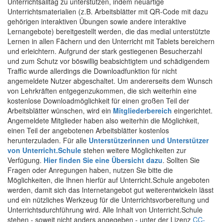
Unterrichtsalltag zu unterstützen, indem neuartige
Unterrichtsmaterialien (z.B. Arbeitsblätter mit QR-Code mit dazu
gehörigen interaktiven Übungen sowie andere interaktive
Lernangebote) bereitgestellt werden, die das medial unterstützte
Lernen in allen Fächern und den Unterricht mit Tablets bereichern
und erleichtern. Aufgrund der stark gestiegenen Besucherzahl
und zum Schutz vor böswillig beabsichtigtem und schädigendem
Traffic wurde allerdings die Downloadfunktion für nicht
angemeldete Nutzer abgeschaltet. Um andererseits dem Wunsch
von Lehrkräften entgegenzukommen, die sich weiterhin eine
kostenlose Downloadmöglichkeit für einen großen Teil der
Arbeitsblätter wünschen, wird ein
Mitgliederbereich
eingerichtet.
Angemeldete Mitglieder haben also weiterhin die Möglichkeit,
einen Teil der angebotenen Arbeitsblätter kostenlos
herunterzuladen. Für alle
Unterstützerinnen und Unterstützer
von Unterricht.Schule
stehen weitere Möglichkeiten zur
Verfügung.
Hier finden Sie eine Übersicht dazu
. Sollten Sie
Fragen oder Anregungen haben, nutzen Sie bitte die
Möglichkeiten, die Ihnen hierfür auf Unterricht.Schule angeboten
werden, damit sich das Internetangebot gut weiterentwickeln lässt
und ein nützliches Werkzeug für die Unterrichtsvorbereitung und
Unterrichtsdurchführung wird. Alle Inhalt von Unterricht.Schule
stehen - soweit nicht anders angegeben - unter der Lizenz
CC-