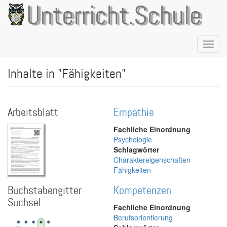
Direkt
Unterricht.Schule
zum
Inhalt
Naviga
aktivie
Inhalte in "Fähigkeiten"
Arbeitsblatt
Empathie
Fachliche Einordnung
Psychologie
Schlagwörter
Charaktereigenschaften
Fähigkeiten
Buchstabengitter
Kompetenzen
Suchsel
Fachliche Einordnung
Berufsorientierung