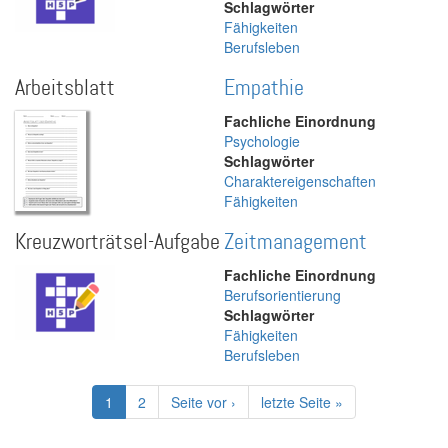
Schlagwörter
Fähigkeiten
Berufsleben
Arbeitsblatt
Empathie
Fachliche Einordnung
Psychologie
Schlagwörter
Charaktereigenschaften
Fähigkeiten
Kreuzworträtsel-Aufgabe
Zeitmanagement
Fachliche Einordnung
Berufsorientierung
Schlagwörter
Fähigkeiten
Berufsleben
Seitennummerierung
Aktuelle
1
Page
2
Nächste
Seite vor ›
Letzte
letzte Seite »
Seite
Seite
Seite