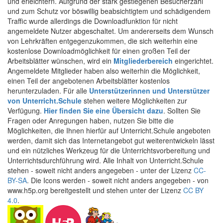
und erleichtern. Aufgrund der stark gestiegenen Besucherzahl
und zum Schutz vor böswillig beabsichtigtem und schädigendem
Traffic wurde allerdings die Downloadfunktion für nicht
angemeldete Nutzer abgeschaltet. Um andererseits dem Wunsch
von Lehrkräften entgegenzukommen, die sich weiterhin eine
kostenlose Downloadmöglichkeit für einen großen Teil der
Arbeitsblätter wünschen, wird ein
Mitgliederbereich
eingerichtet.
Angemeldete Mitglieder haben also weiterhin die Möglichkeit,
einen Teil der angebotenen Arbeitsblätter kostenlos
herunterzuladen. Für alle
Unterstützerinnen und Unterstützer
von Unterricht.Schule
stehen weitere Möglichkeiten zur
Verfügung.
Hier finden Sie eine Übersicht dazu
. Sollten Sie
Fragen oder Anregungen haben, nutzen Sie bitte die
Möglichkeiten, die Ihnen hierfür auf Unterricht.Schule angeboten
werden, damit sich das Internetangebot gut weiterentwickeln lässt
und ein nützliches Werkzeug für die Unterrichtsvorbereitung und
Unterrichtsdurchführung wird. Alle Inhalt von Unterricht.Schule
stehen - soweit nicht anders angegeben - unter der Lizenz
CC-
BY-SA
. Die Icons werden - soweit nicht anders angegeben - von
www.h5p.org bereitgestellt und stehen unter der Lizenz
CC BY
4.0
.