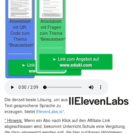
Arbeitsblatt
Arbeitsblatt
mit QR-
mit Fragen
Code zum
zum Thema
Thema
"Bewusstsein"
"Bewusstsein"
► Link zum Angebot auf
► Link zum Angebot auf
www.eduki.com
www.eduki.com
Die derzeit beste Lösung, um aus
Text gesprochene Sprache zu
erzeugen, bietet
ElevenLabs.io
*
.
* Hinweis:
Wenn ein Abo nach Klick auf den Affiliate-Link
abgeschlossen wird, bekommt Unterricht.Schule eine Vergütung,
die dazu eingesetzt werden soll, die hier nutzbaren Hördateien