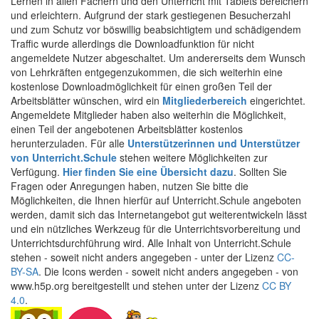
Lernen in allen Fächern und den Unterricht mit Tablets bereichern
und erleichtern. Aufgrund der stark gestiegenen Besucherzahl
und zum Schutz vor böswillig beabsichtigtem und schädigendem
Traffic wurde allerdings die Downloadfunktion für nicht
angemeldete Nutzer abgeschaltet. Um andererseits dem Wunsch
von Lehrkräften entgegenzukommen, die sich weiterhin eine
kostenlose Downloadmöglichkeit für einen großen Teil der
Arbeitsblätter wünschen, wird ein
Mitgliederbereich
eingerichtet.
Angemeldete Mitglieder haben also weiterhin die Möglichkeit,
einen Teil der angebotenen Arbeitsblätter kostenlos
herunterzuladen. Für alle
Unterstützerinnen und Unterstützer
von Unterricht.Schule
stehen weitere Möglichkeiten zur
Verfügung.
Hier finden Sie eine Übersicht dazu
. Sollten Sie
Fragen oder Anregungen haben, nutzen Sie bitte die
Möglichkeiten, die Ihnen hierfür auf Unterricht.Schule angeboten
werden, damit sich das Internetangebot gut weiterentwickeln lässt
und ein nützliches Werkzeug für die Unterrichtsvorbereitung und
Unterrichtsdurchführung wird. Alle Inhalt von Unterricht.Schule
stehen - soweit nicht anders angegeben - unter der Lizenz
CC-
BY-SA
. Die Icons werden - soweit nicht anders angegeben - von
www.h5p.org bereitgestellt und stehen unter der Lizenz
CC BY
4.0
.