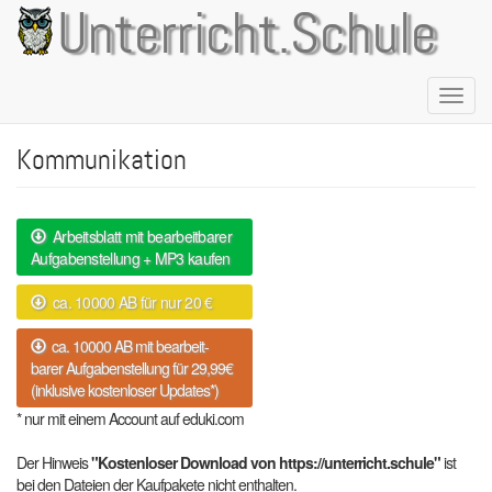
Direkt
Unterricht.Schule
zum
Inhalt
Naviga
aktivie
Kommunikation
Arbeitsblatt mit bearbeitbarer
Aufgabenstellung + MP3 kaufen
ca. 10000 AB für nur 20 €
ca. 10000 AB mit bearbeit-
barer Aufgabenstellung für 29,99€
(inklusive kostenloser Updates*)
* nur mit einem Account auf eduki.com
Der Hinweis
"Kostenloser Download von https://unterricht.schule"
ist
bei den Dateien der Kaufpakete nicht enthalten.