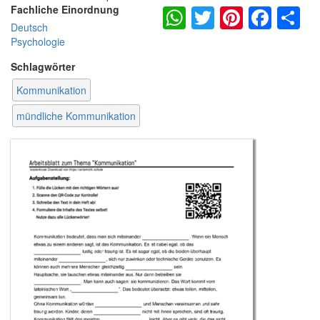
WhatsApp
Twitter
Pintere
Fac
S
Fachliche Einordnung
Deutsch
Psychologie
Schlagwörter
Kommunikation
mündliche Kommunikation