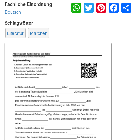
WhatsApp
Twitter
Pintere
Fac
S
Fachliche Einordnung
Deutsch
Schlagwörter
Literatur
Märchen