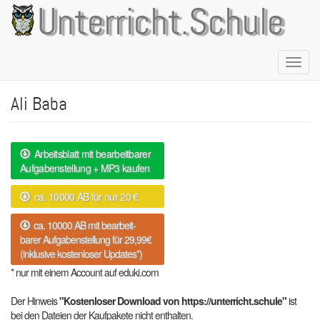
Direkt
Unterricht.Schule
zum
Inhalt
Naviga
aktivie
Ali Baba
Arbeitsblatt mit bearbeitbarer
Aufgabenstellung + MP3 kaufen
ca. 10000 AB für nur 20 €
ca. 10000 AB mit bearbeit-
barer Aufgabenstellung für 29,99€
(inklusive kostenloser Updates*)
* nur mit einem Account auf eduki.com
Der Hinweis
"Kostenloser Download von https://unterricht.schule"
ist
bei den Dateien der Kaufpakete nicht enthalten.