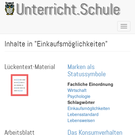
Direkt
Unterricht.Schule
zum
Inhalt
Naviga
aktivie
Inhalte in "Einkaufsmöglichkeiten"
Lückentext-Material
Marken als
Statussymbole
Fachliche Einordnung
Wirtschaft
Psychologie
Schlagwörter
Einkaufsmöglichkeiten
Lebensstandard
Lebensweisen
Arbeitsblatt
Das Konsumverhalten