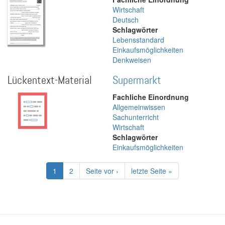
Wirtschaft
Deutsch
Schlagwörter
Lebensstandard
Einkaufsmöglichkeiten
Denkweisen
Lückentext-Material
Supermarkt
Fachliche Einordnung
Allgemeinwissen
Sachunterricht
Wirtschaft
Schlagwörter
Einkaufsmöglichkeiten
Seitennummerierung
Aktuelle
1
Page
2
Nächste
Seite vor ›
Letzte
letzte Seite »
Seite
Seite
Seite