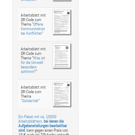
Arbeitsblatt mit
QR-Code zum
Thema "
Offene
Kommunikation
bei Konflikten
"
Arbeitsblatt mit
QR-Code zum
Thema "
Was ist
für die Umwelt
besonders
schlimm?
"
Arbeitsblatt mit
QR-Code zum
Thema
"
Solidarität
"
Ein Paket mit ca. 10000
Arbeitsblättern,
bei denen die
Aufgabenstellungen bearbeitbar
sind
,
kann gegen einen Preis von
15 € auch als ZIP-Archiv gekauft