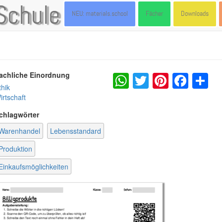
Schule
NEU: materials.school
Fächer
Downloads
WhatsApp
Twitter
Pintere
Fac
S
achliche Einordnung
thik
irtschaft
chlagwörter
Warenhandel
Lebensstandard
Produktion
Einkaufsmöglichkeiten