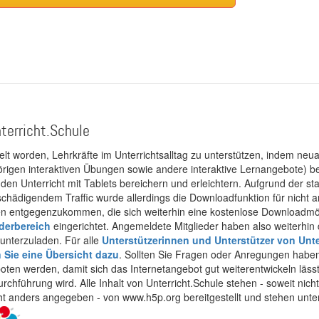
terricht.Schule
kelt worden, Lehrkräfte im Unterrichtsalltag zu unterstützen, indem neuar
rigen interaktiven Übungen sowie andere interaktive Lernangebote) ber
 den Unterricht mit Tablets bereichern und erleichtern. Aufgrund der 
 schädigendem Traffic wurde allerdings die Downloadfunktion für nicht
 entgegenzukommen, die sich weiterhin eine kostenlose Downloadmögli
ederbereich
eingerichtet. Angemeldete Mitglieder haben also weiterhin d
unterzuladen. Für alle
Unterstützerinnen und Unterstützer von Unte
n Sie eine Übersicht dazu
. Sollten Sie Fragen oder Anregungen haben,
boten werden, damit sich das Internetangebot gut weiterentwickeln läss
urchführung wird. Alle Inhalt von Unterricht.Schule stehen - soweit nic
cht anders angegeben - von www.h5p.org bereitgestellt und stehen unte