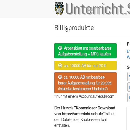
Direkt
Unterricht.
Main
zum
Inhalt
navigation
Billigprodukte
F
Arbeitsblatt mit bearbeitbarer
E
Aufgabenstellung + MP3 kaufen
W
ca. 10000 AB für nur 20 €
S
ca. 10000 AB mit bearbeit-
barer Aufgabenstellung für 29,99€
(inklusive kostenloser Updates*)
* nur mit einem Account auf eduki.com
Der Hinweis
"Kostenloser Download
von https://unterricht.schule"
ist bei
den Dateien der Kaufpakete nicht
enthalten.