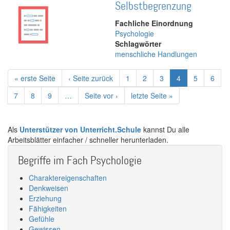
Selbstbegrenzung
Fachliche Einordnung
Psychologie
Schlagwörter
menschliche Handlungen
Seitennummerierung
Erste
« erste Seite
Vorherige
‹ Seite zurück
Page
1
Page
2
Page
3
Aktuelle
4
Page
5
Page
6
Seite
Seite
Seite
Page
7
Page
8
Page
9
…
Nächste
Seite vor ›
Letzte
letzte Seite »
Seite
Seite
Als
Unterstützer von Unterricht.Schule
kannst Du alle
Arbeitsblätter einfacher / schneller herunterladen.
Begriffe im Fach Psychologie
Charaktereigenschaften
Denkweisen
Erziehung
Fähigkeiten
Gefühle
Gewissen