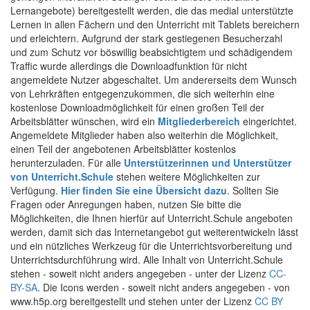
Lernangebote) bereitgestellt werden, die das medial unterstützte
Lernen in allen Fächern und den Unterricht mit Tablets bereichern
und erleichtern. Aufgrund der stark gestiegenen Besucherzahl
und zum Schutz vor böswillig beabsichtigtem und schädigendem
Traffic wurde allerdings die Downloadfunktion für nicht
angemeldete Nutzer abgeschaltet. Um andererseits dem Wunsch
von Lehrkräften entgegenzukommen, die sich weiterhin eine
kostenlose Downloadmöglichkeit für einen großen Teil der
Arbeitsblätter wünschen, wird ein
Mitgliederbereich
eingerichtet.
Angemeldete Mitglieder haben also weiterhin die Möglichkeit,
einen Teil der angebotenen Arbeitsblätter kostenlos
herunterzuladen. Für alle
Unterstützerinnen und Unterstützer
von Unterricht.Schule
stehen weitere Möglichkeiten zur
Verfügung.
Hier finden Sie eine Übersicht dazu
. Sollten Sie
Fragen oder Anregungen haben, nutzen Sie bitte die
Möglichkeiten, die Ihnen hierfür auf Unterricht.Schule angeboten
werden, damit sich das Internetangebot gut weiterentwickeln lässt
und ein nützliches Werkzeug für die Unterrichtsvorbereitung und
Unterrichtsdurchführung wird. Alle Inhalt von Unterricht.Schule
stehen - soweit nicht anders angegeben - unter der Lizenz
CC-
BY-SA
. Die Icons werden - soweit nicht anders angegeben - von
www.h5p.org bereitgestellt und stehen unter der Lizenz
CC BY