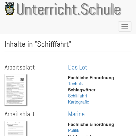
Direkt
Unterricht.Schule
zum
Inhalt
Naviga
aktivie
Inhalte in "Schifffahrt"
Arbeitsblatt
Das Lot
Fachliche Einordnung
Technik
Schlagwörter
Schifffahrt
Kartografie
Arbeitsblatt
Marine
Fachliche Einordnung
Politik