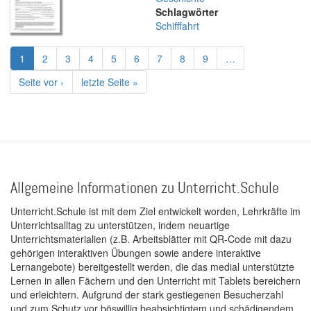
Schlagwörter
Schifffahrt
Seitennummerierung
Aktuelle
1
Page
2
Page
3
Page
4
Page
5
Page
6
Page
7
Page
8
Page
9
…
Seite
Nächste
Seite vor ›
Letzte
letzte Seite »
Seite
Seite
Allgemeine Informationen zu Unterricht.Schule
Unterricht.Schule ist mit dem Ziel entwickelt worden, Lehrkräfte im
Unterrichtsalltag zu unterstützen, indem neuartige
Unterrichtsmaterialien (z.B. Arbeitsblätter mit QR-Code mit dazu
gehörigen interaktiven Übungen sowie andere interaktive
Lernangebote) bereitgestellt werden, die das medial unterstützte
Lernen in allen Fächern und den Unterricht mit Tablets bereichern
und erleichtern. Aufgrund der stark gestiegenen Besucherzahl
und zum Schutz vor böswillig beabsichtigtem und schädigendem