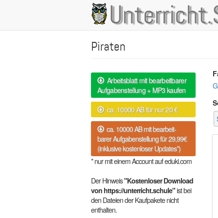
Direkt
Unterricht.
Main
zum
Inhalt
navigation
Piraten
F
Arbeitsblatt mit bearbeitbarer
G
Aufgabenstellung + MP3 kaufen
S
ca. 10000 AB für nur 20 €
ca. 10000 AB mit bearbeit-
barer Aufgabenstellung für 29,99€
(inklusive kostenloser Updates*)
* nur mit einem Account auf eduki.com
Der Hinweis
"Kostenloser Download
von https://unterricht.schule"
ist bei
den Dateien der Kaufpakete nicht
enthalten.