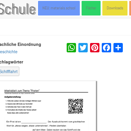
Schule
NEU: materials.school
Fächer
Downloads
WhatsApp
Twitter
Pintere
Fac
S
achliche Einordnung
eschichte
chlagwörter
Schifffahrt