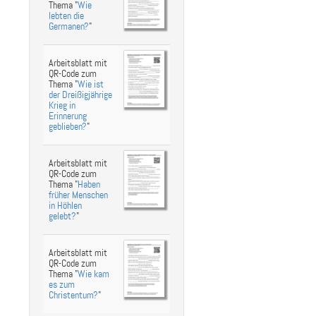
Thema "
Wie
lebten die
Germanen?
"
Arbeitsblatt mit
QR-Code zum
Thema "
Wie ist
der Dreißigjährige
Krieg in
Erinnerung
geblieben?
"
Arbeitsblatt mit
QR-Code zum
Thema "
Haben
früher Menschen
in Höhlen
gelebt?
"
Arbeitsblatt mit
QR-Code zum
Thema "
Wie kam
es zum
Christentum?
"