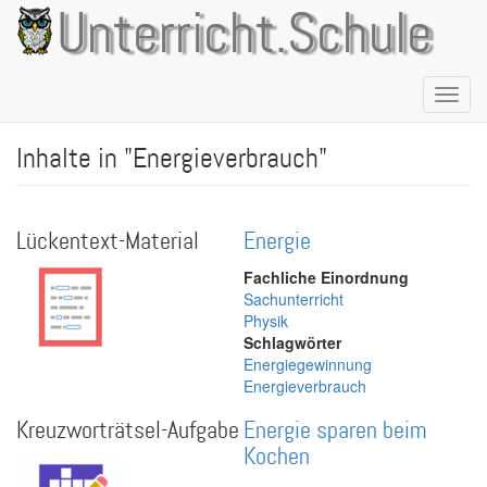
Direkt
Unterricht.Schule
zum
Inhalt
Naviga
aktivie
Inhalte in "Energieverbrauch"
Lückentext-Material
Energie
Fachliche Einordnung
Sachunterricht
Physik
Schlagwörter
Energiegewinnung
Energieverbrauch
Kreuzworträtsel-Aufgabe
Energie sparen beim
Kochen