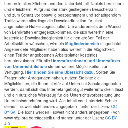
Lernen in allen Fächern und den Unterricht mit Tablets bereichern
und erleichtern. Aufgrund der stark gestiegenen Besucherzahl
und zum Schutz vor böswillig beabsichtigtem und schädigendem
Traffic wurde allerdings die Downloadfunktion für nicht
angemeldete Nutzer abgeschaltet. Um andererseits dem Wunsch
von Lehrkräften entgegenzukommen, die sich weiterhin eine
kostenlose Downloadmöglichkeit für einen großen Teil der
Arbeitsblätter wünschen, wird ein
Mitgliederbereich
eingerichtet.
Angemeldete Mitglieder haben also weiterhin die Möglichkeit,
einen Teil der angebotenen Arbeitsblätter kostenlos
herunterzuladen. Für alle
Unterstützerinnen und Unterstützer
von Unterricht.Schule
stehen weitere Möglichkeiten zur
Verfügung.
Hier finden Sie eine Übersicht dazu
. Sollten Sie
Fragen oder Anregungen haben, nutzen Sie bitte die
Möglichkeiten, die Ihnen hierfür auf Unterricht.Schule angeboten
werden, damit sich das Internetangebot gut weiterentwickeln lässt
und ein nützliches Werkzeug für die Unterrichtsvorbereitung und
Unterrichtsdurchführung wird. Alle Inhalt von Unterricht.Schule
stehen - soweit nicht anders angegeben - unter der Lizenz
CC-
BY-SA
. Die Icons werden - soweit nicht anders angegeben - von
www.h5p.org bereitgestellt und stehen unter der Lizenz
CC BY
4.0
.