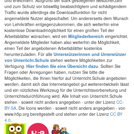
und erleichtern. Aufgrund der stark gestiegenen Besucherzahl
und zum Schutz vor böswillig beabsichtigtem und schädigendem
Traffic wurde allerdings die Downloadfunktion für nicht
angemeldete Nutzer abgeschaltet. Um andererseits dem Wunsch
von Lehrkräften entgegenzukommen, die sich weiterhin eine
kostenlose Downloadmöglichkeit für einen großen Teil der
Arbeitsblätter wünschen, wird ein
Mitgliederbereich
eingerichtet.
Angemeldete Mitglieder haben also weiterhin die Möglichkeit,
einen Teil der angebotenen Arbeitsblätter kostenlos
herunterzuladen. Für alle
Unterstützerinnen und Unterstützer
von Unterricht.Schule
stehen weitere Möglichkeiten zur
Verfügung.
Hier finden Sie eine Übersicht dazu
. Sollten Sie
Fragen oder Anregungen haben, nutzen Sie bitte die
Möglichkeiten, die Ihnen hierfür auf Unterricht.Schule angeboten
werden, damit sich das Internetangebot gut weiterentwickeln lässt
und ein nützliches Werkzeug für die Unterrichtsvorbereitung und
Unterrichtsdurchführung wird. Alle Inhalt von Unterricht.Schule
stehen - soweit nicht anders angegeben - unter der Lizenz
CC-
BY-SA
. Die Icons werden - soweit nicht anders angegeben - von
www.h5p.org bereitgestellt und stehen unter der Lizenz
CC BY
4.0
.