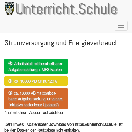
Direkt
Unterricht.Schule
zum
Inhalt
Naviga
aktivie
Stromversorgung und Energieverbrauch
Arbeitsblatt mit bearbeitbarer
Aufgabenstellung + MP3 kaufen
ca. 10000 AB für nur 20 €
ca. 10000 AB mit bearbeit-
barer Aufgabenstellung für 29,99€
(inklusive kostenloser Updates*)
* nur mit einem Account auf eduki.com
Der Hinweis
"Kostenloser Download von https://unterricht.schule"
ist
bei den Dateien der Kaufpakete nicht enthalten.