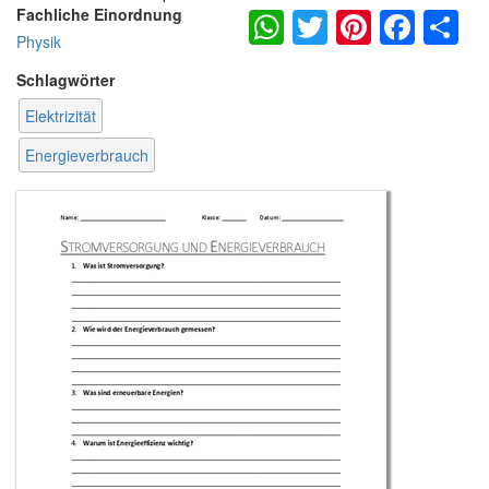
WhatsApp
Twitter
Pintere
Fac
S
Fachliche Einordnung
Physik
Schlagwörter
Elektrizität
Energieverbrauch