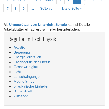
Erste
« erste Seite
Vorherige
‹ Seite zurück
Page
1
Page
2
Aktuelle
3
Page
4
Page
5
Page
6
Seite
Seite
Seite
Page
7
Page
8
Page
9
…
Nächste
Seite vor ›
Letzte
letzte Seite »
Seite
Seite
Als
Unterstützer von Unterricht.Schule
kannst Du alle
Arbeitsblätter einfacher / schneller herunterladen.
Begriffe im Fach Physik
Akustik
Bewegung
Energieverbrauch
Fachbegriffe der Physik
Geschwindigkeit
Licht
Luftschwingungen
Magnetismus
physikalische Einheiten
Schwerkraft
Zustände