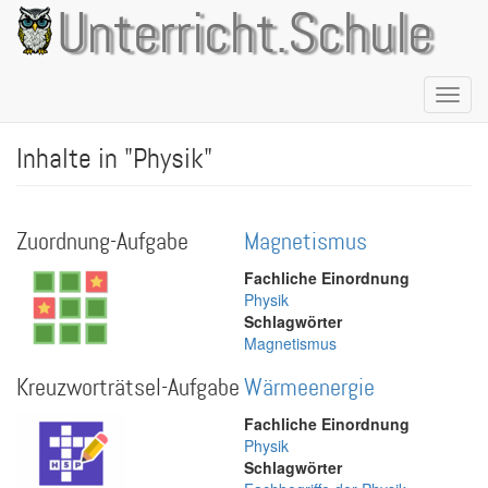
Direkt
Unterricht.Schule
zum
Inhalt
Naviga
aktivie
Inhalte in "Physik"
Zuordnung-Aufgabe
Magnetismus
Fachliche Einordnung
Physik
Schlagwörter
Magnetismus
Kreuzworträtsel-Aufgabe
Wärmeenergie
Fachliche Einordnung
Physik
Schlagwörter