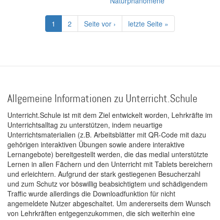
Naturphänomene
Seitennummerierung
Aktuelle
1
Page
2
Nächste
Seite vor ›
Letzte
letzte Seite »
Seite
Seite
Seite
Allgemeine Informationen zu Unterricht.Schule
Unterricht.Schule ist mit dem Ziel entwickelt worden, Lehrkräfte im
Unterrichtsalltag zu unterstützen, indem neuartige
Unterrichtsmaterialien (z.B. Arbeitsblätter mit QR-Code mit dazu
gehörigen interaktiven Übungen sowie andere interaktive
Lernangebote) bereitgestellt werden, die das medial unterstützte
Lernen in allen Fächern und den Unterricht mit Tablets bereichern
und erleichtern. Aufgrund der stark gestiegenen Besucherzahl
und zum Schutz vor böswillig beabsichtigtem und schädigendem
Traffic wurde allerdings die Downloadfunktion für nicht
angemeldete Nutzer abgeschaltet. Um andererseits dem Wunsch
von Lehrkräften entgegenzukommen, die sich weiterhin eine