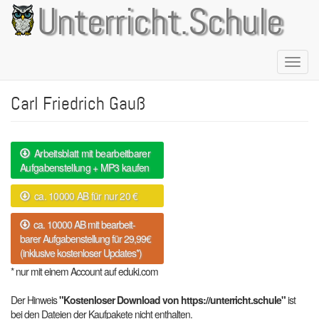
Direkt
Unterricht.Schule
zum
Inhalt
Naviga
aktivie
Carl Friedrich Gauß
Arbeitsblatt mit bearbeitbarer
Aufgabenstellung + MP3 kaufen
ca. 10000 AB für nur 20 €
ca. 10000 AB mit bearbeit-
barer Aufgabenstellung für 29,99€
(inklusive kostenloser Updates*)
* nur mit einem Account auf eduki.com
Der Hinweis
"Kostenloser Download von https://unterricht.schule"
ist
bei den Dateien der Kaufpakete nicht enthalten.