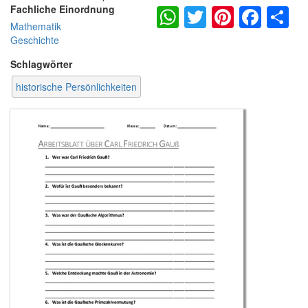
WhatsApp
Twitter
Pintere
Fac
S
Fachliche Einordnung
Mathematik
Geschichte
Schlagwörter
historische Persönlichkeiten