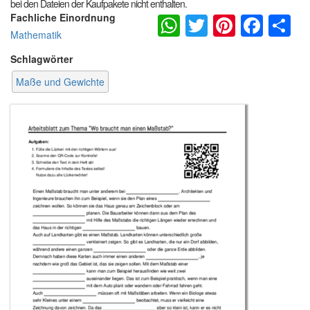
bei den Dateien der Kaufpakete nicht enthalten.
WhatsApp
Twitter
Pintere
Fac
S
Fachliche Einordnung
Mathematik
Schlagwörter
Maße und Gewichte