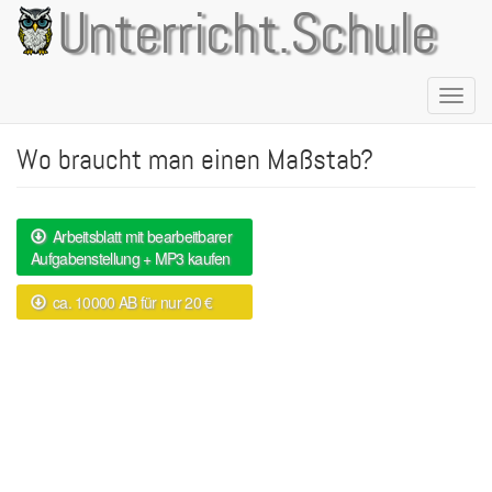
Direkt
Unterricht.Schule
zum
Inhalt
Naviga
aktivie
Wo braucht man einen Maßstab?
Arbeitsblatt mit bearbeitbarer
Aufgabenstellung + MP3 kaufen
ca. 10000 AB für nur 20 €