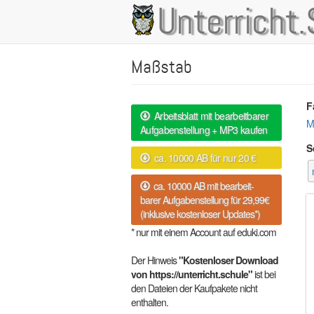
Direkt
Unterricht.
Main
zum
Inhalt
navigation
Maßstab
F
Arbeitsblatt mit bearbeitbarer
M
Aufgabenstellung + MP3 kaufen
S
ca. 10000 AB für nur 20 €
ca. 10000 AB mit bearbeit-
barer Aufgabenstellung für 29,99€
(inklusive kostenloser Updates*)
* nur mit einem Account auf eduki.com
Der Hinweis
"Kostenloser Download
von https://unterricht.schule"
ist bei
den Dateien der Kaufpakete nicht
enthalten.