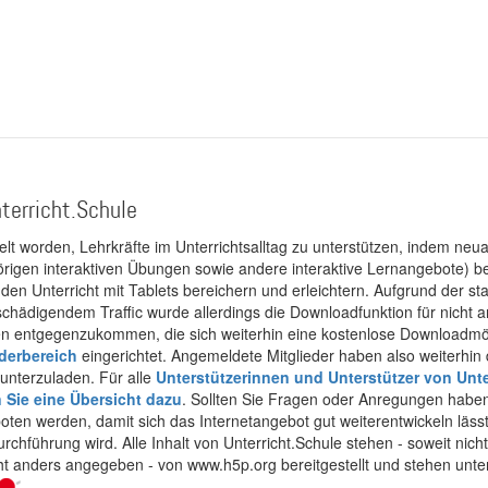
terricht.Schule
kelt worden, Lehrkräfte im Unterrichtsalltag zu unterstützen, indem neuar
rigen interaktiven Übungen sowie andere interaktive Lernangebote) ber
 den Unterricht mit Tablets bereichern und erleichtern. Aufgrund der 
 schädigendem Traffic wurde allerdings die Downloadfunktion für nicht
 entgegenzukommen, die sich weiterhin eine kostenlose Downloadmögli
ederbereich
eingerichtet. Angemeldete Mitglieder haben also weiterhin d
unterzuladen. Für alle
Unterstützerinnen und Unterstützer von Unte
n Sie eine Übersicht dazu
. Sollten Sie Fragen oder Anregungen haben,
boten werden, damit sich das Internetangebot gut weiterentwickeln läss
urchführung wird. Alle Inhalt von Unterricht.Schule stehen - soweit nic
cht anders angegeben - von www.h5p.org bereitgestellt und stehen unte