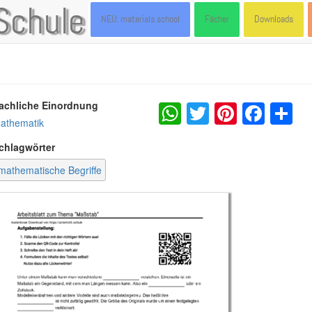
Schule
NEU: materials.school
Fächer
Downloads
WhatsApp
Twitter
Pintere
Fac
S
achliche Einordnung
athematik
chlagwörter
mathematische Begriffe