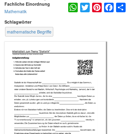
WhatsApp
Twitter
Pintere
Fac
S
Fachliche Einordnung
Mathematik
Schlagwörter
mathematische Begriffe