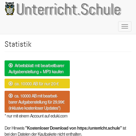
Direkt
Unterricht.Schule
zum
Inhalt
Naviga
aktivie
Statistik
Arbeitsblatt mit bearbeitbarer
Aufgabenstellung + MP3 kaufen
ca. 10000 AB für nur 20 €
ca. 10000 AB mit bearbeit-
barer Aufgabenstellung für 29,99€
(inklusive kostenloser Updates*)
* nur mit einem Account auf eduki.com
Der Hinweis
"Kostenloser Download von https://unterricht.schule"
ist
bei den Dateien der Kaufpakete nicht enthalten.