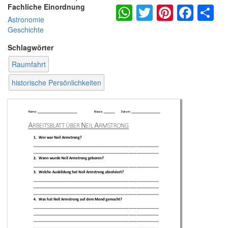
WhatsApp
Twitter
Pintere
Fac
S
Fachliche Einordnung
Astronomie
Geschichte
Schlagwörter
Raumfahrt
historische Persönlichkeiten