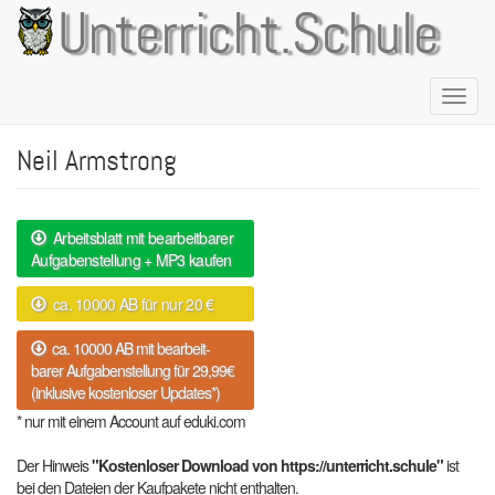
Direkt
Unterricht.Schule
zum
Inhalt
Naviga
aktivie
Neil Armstrong
Arbeitsblatt mit bearbeitbarer
Aufgabenstellung + MP3 kaufen
ca. 10000 AB für nur 20 €
ca. 10000 AB mit bearbeit-
barer Aufgabenstellung für 29,99€
(inklusive kostenloser Updates*)
* nur mit einem Account auf eduki.com
Der Hinweis
"Kostenloser Download von https://unterricht.schule"
ist
bei den Dateien der Kaufpakete nicht enthalten.