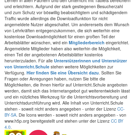
Lernen in allen Fächern und den Unterricht mit Tablets bereichern
und erleichtern. Aufgrund der stark gestiegenen Besucherzahl
und zum Schutz vor böswillig beabsichtigtem und schädigendem
Traffic wurde allerdings die Downloadfunktion für nicht
angemeldete Nutzer abgeschaltet. Um andererseits dem Wunsch
von Lehrkräften entgegenzukommen, die sich weiterhin eine
kostenlose Downloadmöglichkeit für einen großen Teil der
Arbeitsblätter wünschen, wird ein
Mitgliederbereich
eingerichtet.
Angemeldete Mitglieder haben also weiterhin die Möglichkeit,
einen Teil der angebotenen Arbeitsblätter kostenlos
herunterzuladen. Für alle
Unterstützerinnen und Unterstützer
von Unterricht.Schule
stehen weitere Möglichkeiten zur
Verfügung.
Hier finden Sie eine Übersicht dazu
. Sollten Sie
Fragen oder Anregungen haben, nutzen Sie bitte die
Möglichkeiten, die Ihnen hierfür auf Unterricht.Schule angeboten
werden, damit sich das Internetangebot gut weiterentwickeln lässt
und ein nützliches Werkzeug für die Unterrichtsvorbereitung und
Unterrichtsdurchführung wird. Alle Inhalt von Unterricht.Schule
stehen - soweit nicht anders angegeben - unter der Lizenz
CC-
BY-SA
. Die Icons werden - soweit nicht anders angegeben - von
www.h5p.org bereitgestellt und stehen unter der Lizenz
CC BY
4.0
.