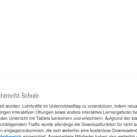
terricht.Schule
kelt worden, Lehrkräfte im Unterrichtsalltag zu unterstützen, indem neuar
rigen interaktiven Übungen sowie andere interaktive Lernangebote) ber
 den Unterricht mit Tablets bereichern und erleichtern. Aufgrund der 
 schädigendem Traffic wurde allerdings die Downloadfunktion für nicht
 entgegenzukommen, die sich weiterhin eine kostenlose Downloadmögli
ederbereich
eingerichtet. Angemeldete Mitglieder haben also weiterhin d