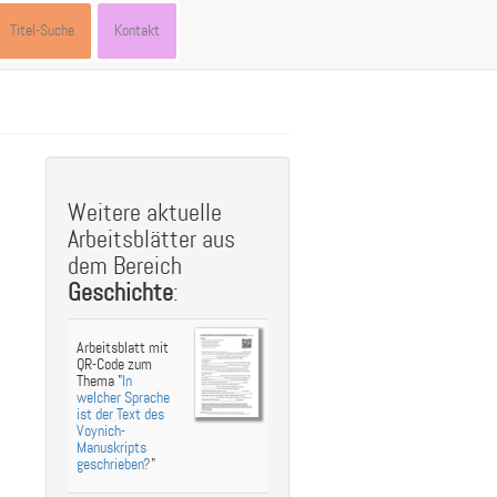
Titel-Suche
Kontakt
st
ebook
hare
Weitere aktuelle
Arbeitsblätter aus
dem Bereich
Geschichte
:
Arbeitsblatt mit
QR-Code zum
Thema "
In
welcher Sprache
ist der Text des
Voynich-
Manuskripts
geschrieben?
"