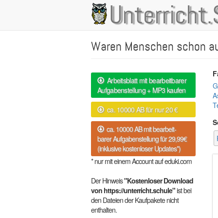
Direkt
Unterricht.
Main
zum
Inhalt
navigation
Waren Menschen schon a
F
Arbeitsblatt mit bearbeitbarer
G
Aufgabenstellung + MP3 kaufen
A
T
ca. 10000 AB für nur 20 €
S
ca. 10000 AB mit bearbeit-
barer Aufgabenstellung für 29,99€
(inklusive kostenloser Updates*)
* nur mit einem Account auf eduki.com
Der Hinweis
"Kostenloser Download
von https://unterricht.schule"
ist bei
den Dateien der Kaufpakete nicht
enthalten.