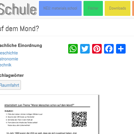
Schule
NEU: materials.school
Fächer
Downloads
uf dem Mond?
WhatsApp
Twitter
Pintere
Fac
S
achliche Einordnung
eschichte
stronomie
echnik
chlagwörter
Raumfahrt