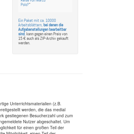
Reise von Marco
Polo?
"
Ein Paket mit ca. 10000
Arbeitsblättern,
bei denen die
Aufgabenstellungen bearbeitbar
sind
,
kann gegen einen Preis von
15 € auch als ZIP-Archiv gekauft
werden.
tige Unterrichtsmaterialien (z.B.
eitgestellt werden, die das medial
stark gestiegenen Besucherzahl und zum
 angemeldete Nutzer abgeschaltet. Um
chkeit für einen großen Teil der
ie Möglichkeit, einen Teil der