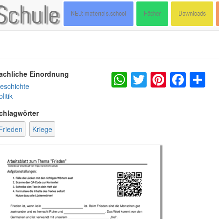
Schule
NEU: materials.school
Fächer
Downloads
WhatsApp
Twitter
Pintere
Fac
S
achliche Einordnung
eschichte
litik
chlagwörter
Frieden
Kriege