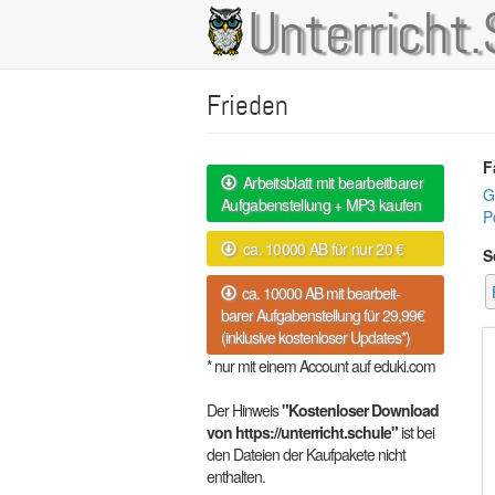
Direkt
Unterricht.
Main
zum
Inhalt
navigation
Frieden
F
Arbeitsblatt mit bearbeitbarer
G
Aufgabenstellung + MP3 kaufen
Po
ca. 10000 AB für nur 20 €
S
ca. 10000 AB mit bearbeit-
barer Aufgabenstellung für 29,99€
(inklusive kostenloser Updates*)
* nur mit einem Account auf eduki.com
Der Hinweis
"Kostenloser Download
von https://unterricht.schule"
ist bei
den Dateien der Kaufpakete nicht
enthalten.