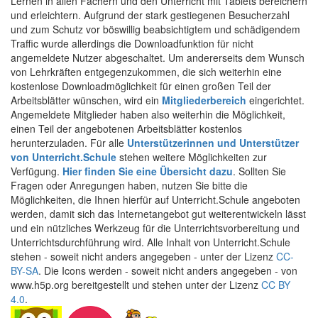
Lernen in allen Fächern und den Unterricht mit Tablets bereichern
und erleichtern. Aufgrund der stark gestiegenen Besucherzahl
und zum Schutz vor böswillig beabsichtigtem und schädigendem
Traffic wurde allerdings die Downloadfunktion für nicht
angemeldete Nutzer abgeschaltet. Um andererseits dem Wunsch
von Lehrkräften entgegenzukommen, die sich weiterhin eine
kostenlose Downloadmöglichkeit für einen großen Teil der
Arbeitsblätter wünschen, wird ein
Mitgliederbereich
eingerichtet.
Angemeldete Mitglieder haben also weiterhin die Möglichkeit,
einen Teil der angebotenen Arbeitsblätter kostenlos
herunterzuladen. Für alle
Unterstützerinnen und Unterstützer
von Unterricht.Schule
stehen weitere Möglichkeiten zur
Verfügung.
Hier finden Sie eine Übersicht dazu
. Sollten Sie
Fragen oder Anregungen haben, nutzen Sie bitte die
Möglichkeiten, die Ihnen hierfür auf Unterricht.Schule angeboten
werden, damit sich das Internetangebot gut weiterentwickeln lässt
und ein nützliches Werkzeug für die Unterrichtsvorbereitung und
Unterrichtsdurchführung wird. Alle Inhalt von Unterricht.Schule
stehen - soweit nicht anders angegeben - unter der Lizenz
CC-
BY-SA
. Die Icons werden - soweit nicht anders angegeben - von
www.h5p.org bereitgestellt und stehen unter der Lizenz
CC BY
4.0
.