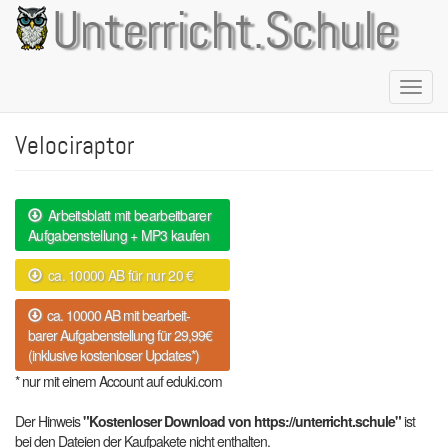
Direkt
Unterricht.Schule
zum
Inhalt
Naviga
aktivie
Velociraptor
Arbeitsblatt mit bearbeitbarer
Aufgabenstellung + MP3 kaufen
ca. 10000 AB für nur 20 €
ca. 10000 AB mit bearbeit-
barer Aufgabenstellung für 29,99€
(inklusive kostenloser Updates*)
* nur mit einem Account auf eduki.com
Der Hinweis
"Kostenloser Download von https://unterricht.schule"
ist
bei den Dateien der Kaufpakete nicht enthalten.