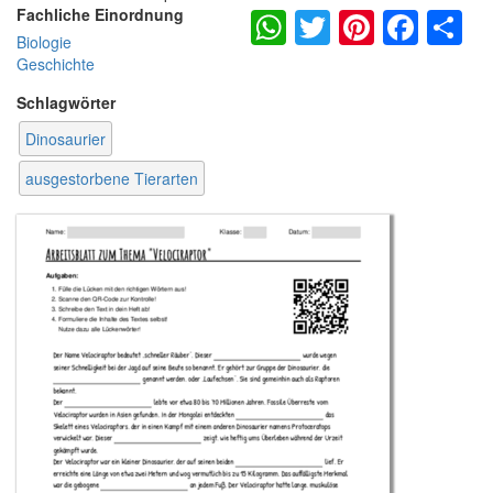
WhatsApp
Twitter
Pintere
Fac
S
Fachliche Einordnung
Biologie
Geschichte
Schlagwörter
Dinosaurier
ausgestorbene Tierarten