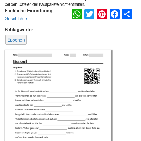
bei den Dateien der Kaufpakete nicht enthalten.
WhatsApp
Twitter
Pintere
Fac
S
Fachliche Einordnung
Geschichte
Schlagwörter
Epochen