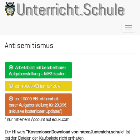
Direkt
Unterricht.Schule
zum
Inhalt
Naviga
aktivie
Antisemitismus
Arbeitsblatt mit bearbeitbarer
Aufgabenstellung + MP3 kaufen
ca. 10000 AB für nur 20 €
ca. 10000 AB mit bearbeit-
barer Aufgabenstellung für 29,99€
(inklusive kostenloser Updates*)
* nur mit einem Account auf eduki.com
Der Hinweis
"Kostenloser Download von https://unterricht.schule"
ist
bei den Dateien der Kaufpakete nicht enthalten.